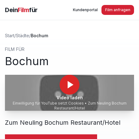
Dein
Film
für
Kundenportal
Film anfragen
Start
/
Städte
/
Bochum
FILM FÜR
Bochum
Video laden
Einwilligung für YouTube setzt Cookies •
Zum Neuling Bochum
Restaurant/Hotel
Zum Neuling Bochum Restaurant/Hotel