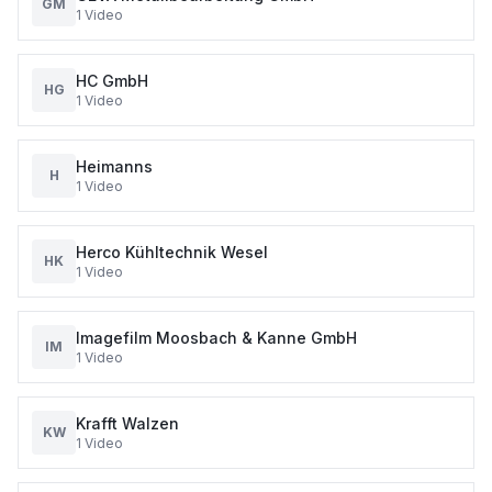
GM
1
Video
HC GmbH
HG
1
Video
Heimanns
H
1
Video
Herco Kühltechnik Wesel
HK
1
Video
Imagefilm Moosbach & Kanne GmbH
IM
1
Video
Krafft Walzen
KW
1
Video