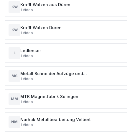
Krafft Walzen aus Düren
KW
1
Video
Krafft Walzen Düren
KW
1
Video
Ledlenser
L
1
Video
Metall Schneider Aufzüge und
MS
1
Video
Metallkonstruktionen. Der
MTK Magnetfabrik Solingen
MM
1
Video
Nurhak Metallbearbeitung Velbert
NM
1
Video