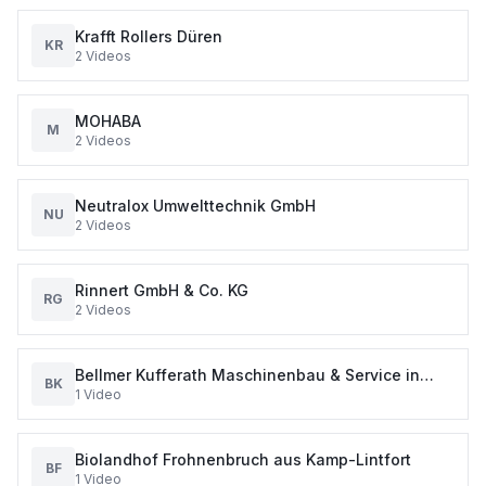
Krafft Rollers Düren
KR
2
Videos
MOHABA
M
2
Videos
Neutralox Umwelttechnik GmbH
NU
2
Videos
Rinnert GmbH & Co. KG
RG
2
Videos
Bellmer Kufferath Maschinenbau & Service in
BK
1
Video
Düren
Biolandhof Frohnenbruch aus Kamp-Lintfort
BF
1
Video