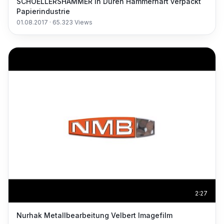
SCHOELLERSHAMMER in Düren Hammerhart verpackt
Papierindustrie
01.08.2017
·
65.323
Views
2:27
Nurhak Metallbearbeitung Velbert Imagefilm