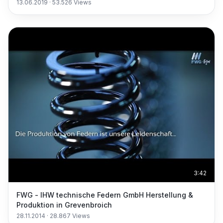
13.06.2019
·
53.526
Views
3:42
FWG - IHW technische Federn GmbH Herstellung &
Produktion in Grevenbroich
28.11.2014
·
28.867
Views