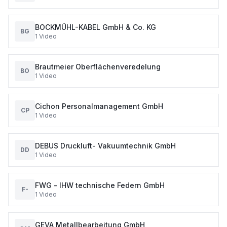
BOCKMÜHL-KABEL GmbH & Co. KG
BG
1
Video
Brautmeier Oberflächenveredelung
BO
1
Video
Cichon Personalmanagement GmbH
CP
1
Video
DEBUS Druckluft- Vakuumtechnik GmbH
DD
1
Video
FWG - IHW technische Federn GmbH
F-
1
Video
GEVA Metallbearbeitung GmbH