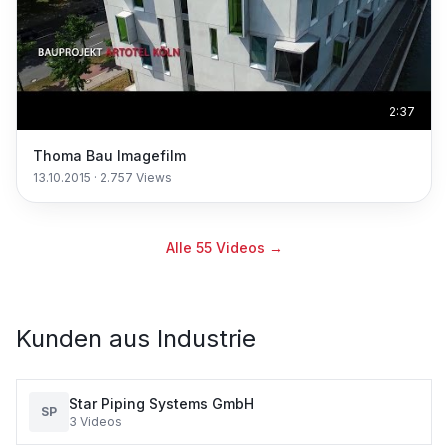
2:37
Thoma Bau Imagefilm
13.10.2015
·
2.757
Views
Alle
55
Videos →
Kunden aus
Industrie
Star Piping Systems GmbH
SP
3
Videos