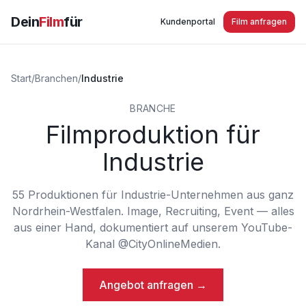
Dein
Film
für
Kundenportal
Film anfragen
Start
/
Branchen
/
Industrie
BRANCHE
Filmproduktion für
Industrie
55
Produktionen
für
Industrie
-Unternehmen aus ganz
Nordrhein-Westfalen. Image, Recruiting, Event — alles
aus einer Hand, dokumentiert auf unserem YouTube-
Kanal @CityOnlineMedien.
Angebot anfragen →