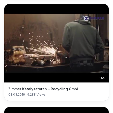
1:55
Zimmer Katalysatoren – Recycling GmbH
03.03.2016
·
9.288
Views