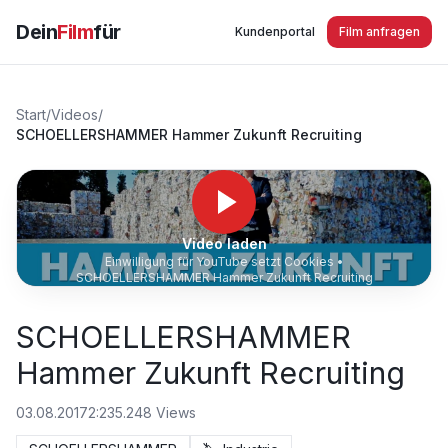
Dein
Film
für
Kundenportal
Film anfragen
Start
/
Videos
/
SCHOELLERSHAMMER Hammer Zukunft Recruiting
Video laden
Einwilligung für YouTube setzt Cookies •
SCHOELLERSHAMMER Hammer Zukunft Recruiting
SCHOELLERSHAMMER
Hammer Zukunft Recruiting
03.08.2017
2:23
5.248
Views