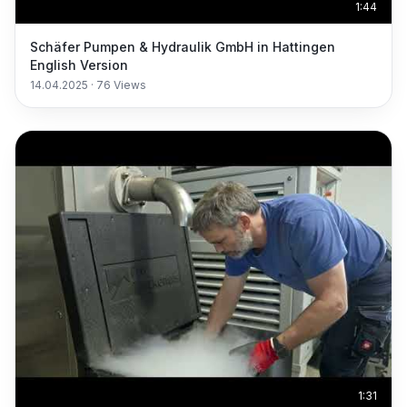
1:44
Schäfer Pumpen & Hydraulik GmbH in Hattingen
English Version
14.04.2025
·
76
Views
1:31