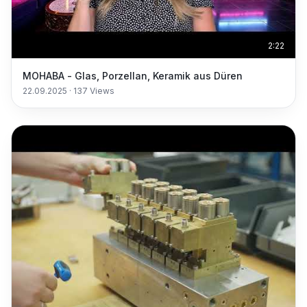
2:22
MOHABA - Glas, Porzellan, Keramik aus Düren
22.09.2025
·
137
Views