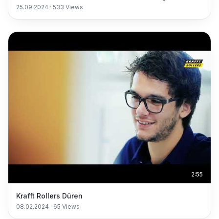
25.09.2024
·
533
Views
2:55
Krafft Rollers Düren
08.02.2024
·
65
Views