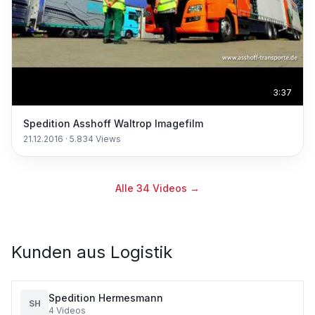
3:37
Spedition Asshoff Waltrop Imagefilm
21.12.2016
·
5.834
Views
Alle
34
Videos →
Kunden aus
Logistik
Spedition Hermesmann
SH
4
Videos