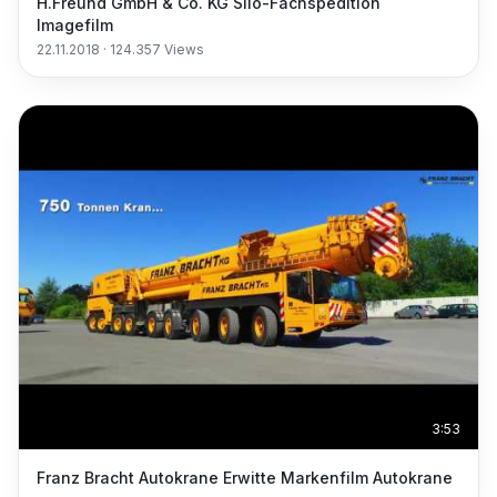
H.Freund GmbH & Co. KG Silo-Fachspedition
Imagefilm
22.11.2018
·
124.357
Views
3:53
Franz Bracht Autokrane Erwitte Markenfilm Autokrane