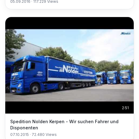
05.09.2016
·
117.229
Views
2:51
Spedition Nolden Kerpen - Wir suchen Fahrer und
Disponenten
07.10.2015
·
72.480
Views