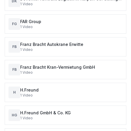
DK
1
Video
Value Added Services
FAR Group
FG
1
Video
Franz Bracht Autokrane Erwitte
FB
1
Video
Franz Bracht Kran-Vermietung GmbH
FB
1
Video
H.Freund
H
1
Video
H.Freund GmbH & Co. KG
HG
1
Video