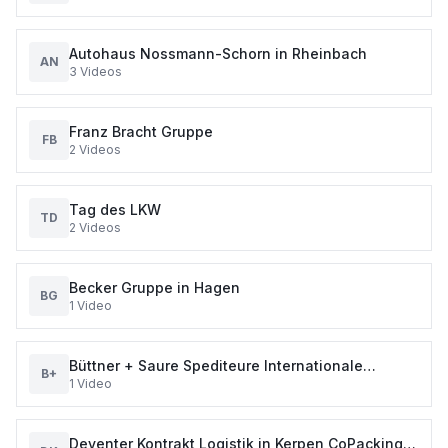
Autohaus Nossmann-Schorn in Rheinbach
AN
3
Videos
Franz Bracht Gruppe
FB
2
Videos
Tag des LKW
TD
2
Videos
Becker Gruppe in Hagen
BG
1
Video
Büttner + Saure Spediteure Internationale
B+
1
Video
Speditions GmbH
Deventer Kontrakt Logistik in Kerpen CoPacking