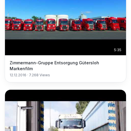
5:35
Zimmermann-Gruppe Entsorgung Gütersloh
Markenfilm
12.12.2016
·
7.268
Views