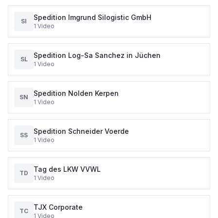
Spedition Imgrund Silogistic GmbH
SI
1
Video
Spedition Log-Sa Sanchez in Jüchen
SL
1
Video
Spedition Nolden Kerpen
SN
1
Video
Spedition Schneider Voerde
SS
1
Video
Tag des LKW VVWL
TD
1
Video
TJX Corporate
TC
1
Video