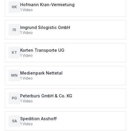
Hofmann Kran-Vermietung
HK
1
Video
Imgrund Silogistic GmbH
IS
1
Video
Korten Transporte UG
KT
1
Video
Medienpark Nettetal
MN
1
Video
Peterburs GmbH & Co. KG
PG
1
Video
Spedition Asshoff
SA
1
Video