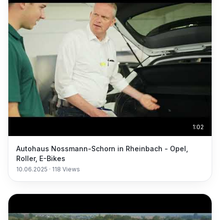
1:02
Autohaus Nossmann-Schorn in Rheinbach - Opel,
Roller, E-Bikes
10.06.2025
·
118
Views