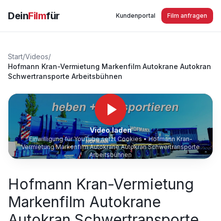
Dein
Film
für
Kundenportal
Film anfragen
Start
/
Videos
/
Hofmann Kran-Vermietung Markenfilm Autokrane Autokran
Schwertransporte Arbeitsbühnen
Video laden
Einwilligung für YouTube setzt Cookies •
Hofmann Kran-
Vermietung Markenfilm Autokrane Autokran Schwertransporte
Arbeitsbühnen
Hofmann Kran-Vermietung
Markenfilm Autokrane
Autokran Schwertransporte