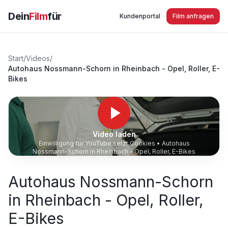
Dein
Film
für
Kundenportal
Film anfragen
Start
/
Videos
/
Autohaus Nossmann-Schorn in Rheinbach - Opel, Roller, E-
Bikes
Video laden
Einwilligung für YouTube setzt Cookies •
Autohaus
Nossmann-Schorn in Rheinbach - Opel, Roller, E-Bikes
Autohaus Nossmann-Schorn
in Rheinbach - Opel, Roller,
E-Bikes