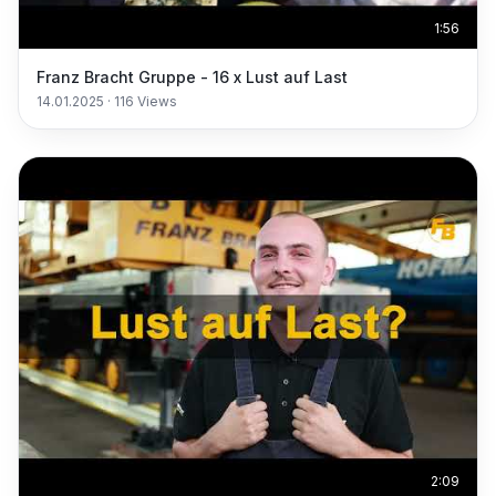
1:56
Franz Bracht Gruppe - 16 x Lust auf Last
14.01.2025
·
116
Views
2:09