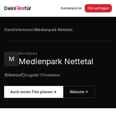
Dein
Film
für
Kundenportal
Film anfragen
Medienpark Nettetal Imagefilm
Start
/
Referenzen
/
Medienpark Nettetal
3:38
·
618
Aufrufe
REFERENZ
M
Medienpark Nettetal
Nettetal
Logistik
·
1
Produktion
Auch einen Film planen
Website