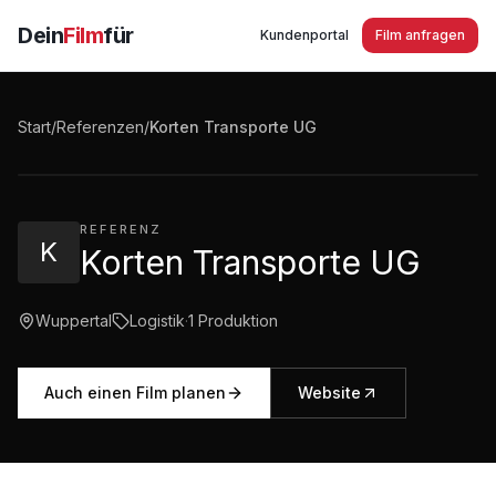
Dein
Film
für
Kundenportal
Film anfragen
Korten Transporte UG Ausbildung zum
Berufskraftfahrer in Wuppertal und Bergischen
Start
/
Referenzen
/
Korten Transporte UG
Land
2:16
·
205
Aufrufe
REFERENZ
K
Korten Transporte UG
Wuppertal
Logistik
·
1
Produktion
Auch einen Film planen
Website