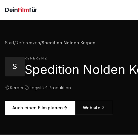
Dein
Film
für
Start
/
Referenzen
/
Spedition Nolden Kerpen
REFERENZ
S
Kerpen
Logistik
·
1
Produktion
Auch einen Film planen
Website