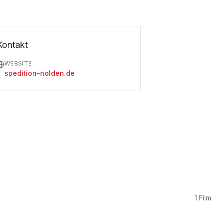
Kontakt
WEBSITE
spedition-nolden.de
1
Film