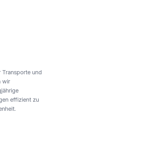
r Transporte und
 wir
jährige
en effizient zu
enheit.