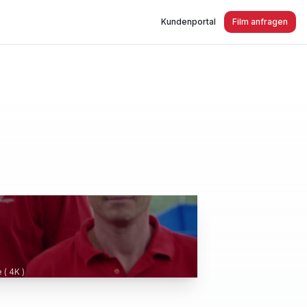
Kundenportal
Film anfragen
 ( 4K )