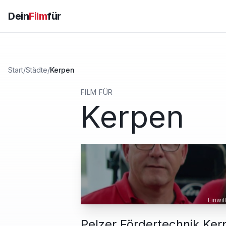
Dein
Film
für
Start
/
Städte
/
Kerpen
FILM FÜR
Kerpen
Einwi
Pelzer Fördertechnik Ker