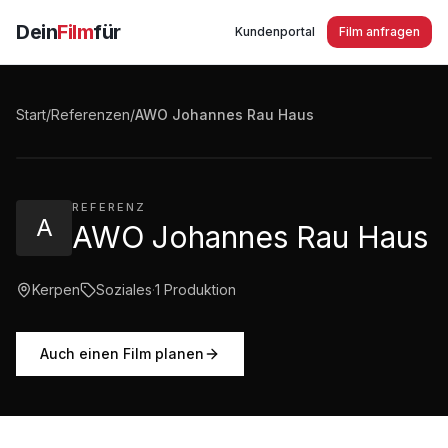
Dein
Film
für
Kundenportal
Film anfragen
AWO Johannes Rau Haus in Kerpen Imagefilm
Start
/
Referenzen
/
AWO Johannes Rau Haus
2:19
·
1.764
Aufrufe
REFERENZ
A
AWO Johannes Rau Haus
Kerpen
Soziales
·
1
Produktion
Auch einen Film planen