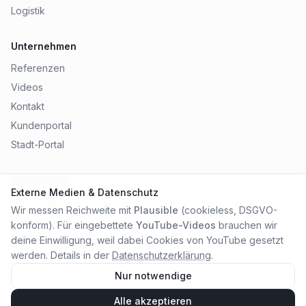
Logistik
Unternehmen
Referenzen
Videos
Kontakt
Kundenportal
Stadt-Portal
Rechtliches
Externe Medien & Datenschutz
Impressum
Wir messen Reichweite mit
Plausible
(cookieless, DSGVO-
Datenschutz
konform). Für eingebettete
YouTube-Videos
brauchen wir
AGB
deine Einwilligung, weil dabei Cookies von YouTube gesetzt
werden. Details in der
Datenschutzerklärung
.
Nur notwendige
Alle akzeptieren
©
2026
City Online Medien OHG
. Alle Rechte vorbehalten.