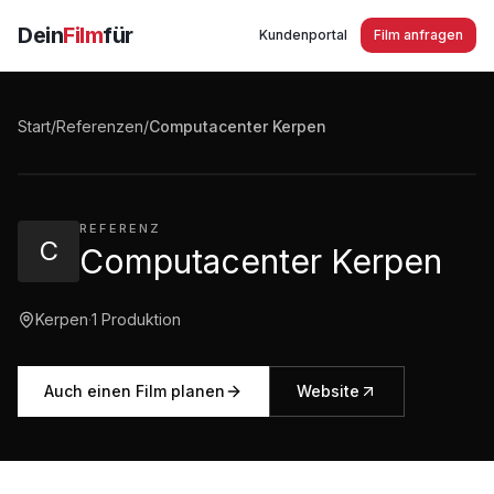
Dein
Film
für
Kundenportal
Film anfragen
Computacenter Kerpen
Start
/
Referenzen
/
Computacenter Kerpen
3:34
·
2.179
Aufrufe
REFERENZ
C
Computacenter Kerpen
Kerpen
·
1
Produktion
Auch einen Film planen
Website