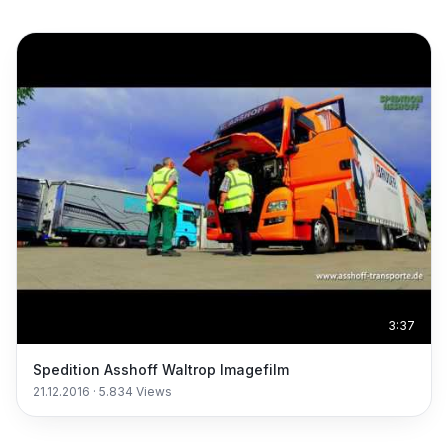
3:37
Spedition Asshoff Waltrop Imagefilm
21.12.2016
·
5.834
Views