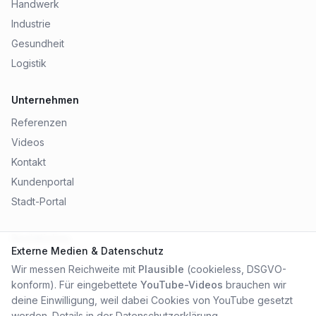
Handwerk
Industrie
Gesundheit
Logistik
Unternehmen
Referenzen
Videos
Kontakt
Kundenportal
Stadt-Portal
Rechtliches
Externe Medien & Datenschutz
Impressum
Wir messen Reichweite mit
Plausible
(cookieless, DSGVO-
Datenschutz
konform). Für eingebettete
YouTube-Videos
brauchen wir
AGB
deine Einwilligung, weil dabei Cookies von YouTube gesetzt
werden. Details in der
Datenschutzerklärung
.