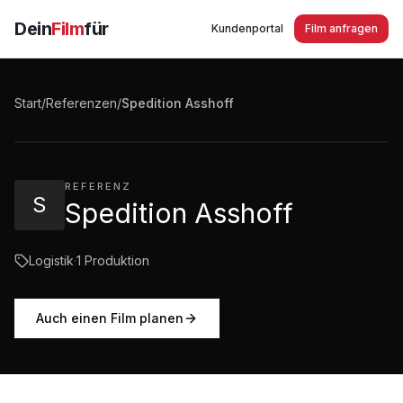
Dein
Film
für
Kundenportal
Film anfragen
Spedition Asshoff Waltrop Imagefilm
Start
/
Referenzen
/
Spedition Asshoff
3:37
·
5.834
Aufrufe
REFERENZ
S
Spedition Asshoff
Logistik
·
1
Produktion
Auch einen Film planen