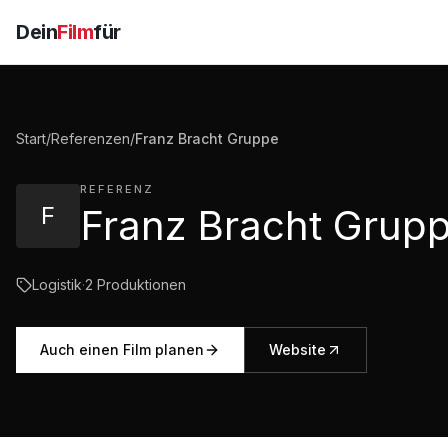
Dein
Film
für
Start
/
Referenzen
/
Franz Bracht Gruppe
REFERENZ
F
Franz Bracht Grup
Logistik
·
2
Produktionen
Auch einen Film planen
Website