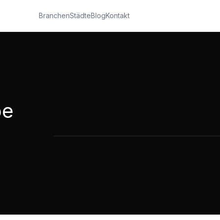
Branchen
Städte
Blog
Kontakt
pe
Franz Bracht Gruppe - 16 x Lust auf L
2:41
·
497
Aufrufe