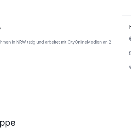
e
nehmen
in NRW tätig
und arbeitet mit CityOnlineMedien an 2
uppe