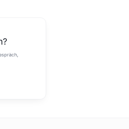
n?
espräch,