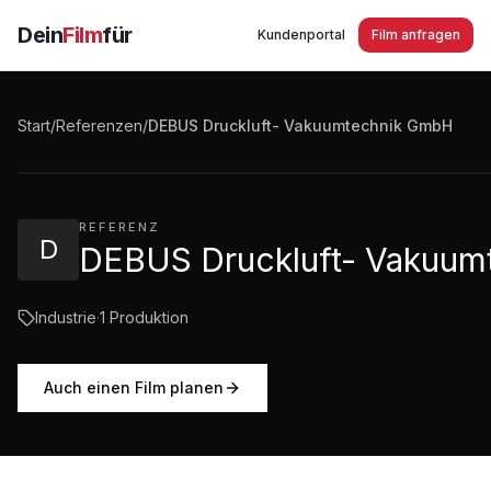
Dein
Film
für
Kundenportal
Film anfragen
DEBUS Druckluft- Vakuumtechnik GmbH Imagefilm
Start
/
Referenzen
/
DEBUS Druckluft- Vakuumtechnik GmbH
1:31
·
407
Aufrufe
REFERENZ
D
DEBUS Druckluft- Vakuu
Industrie
·
1
Produktion
Auch einen Film planen