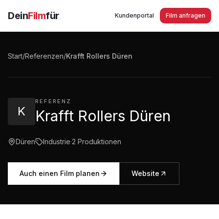
Dein
Film
für
Kundenportal
Film anfragen
Krafft Rollers Düren
Start
/
Referenzen
/
Krafft Rollers Düren
3:22
·
577
Aufrufe
REFERENZ
K
Krafft Rollers Düren
Düren
Industrie
·
2
Produktionen
Auch einen Film planen
Website