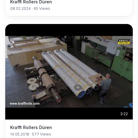
Krafft Rollers Düren
08.02.2024
·
65
Views
3:22
Krafft Rollers Düren
14.05.2018
·
577
Views