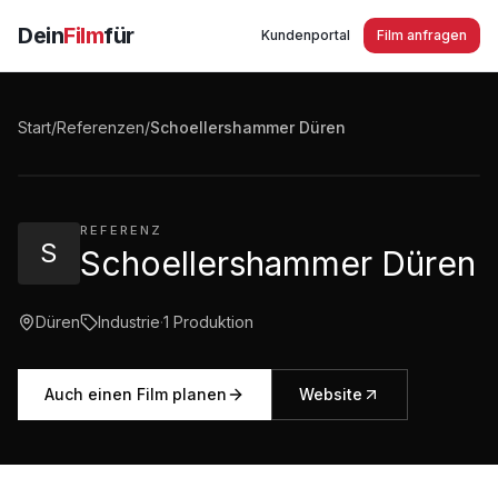
Dein
Film
für
Kundenportal
Film anfragen
Schoellershammer Düren Commercial Video
Start
/
Referenzen
/
Schoellershammer Düren
3:32
·
845
Aufrufe
REFERENZ
S
Schoellershammer Düren
Düren
Industrie
·
1
Produktion
Auch einen Film planen
Website