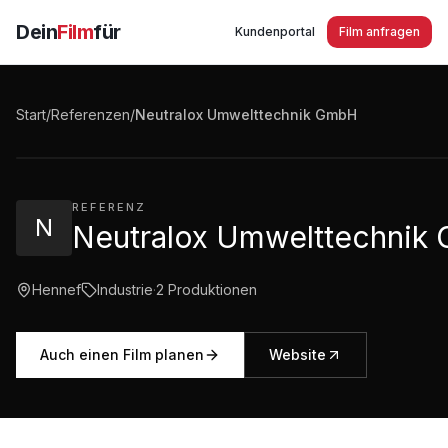
Dein
Film
für
Kundenportal
Film anfragen
Neutralox Umwelttechnik GmbH Hennef - commercial
Start
/
Referenzen
/
Neutralox Umwelttechnik GmbH
6:18
·
583
Aufrufe
REFERENZ
N
Neutralox Umwelttechnik
Hennef
Industrie
·
2
Produktionen
Auch einen Film planen
Website