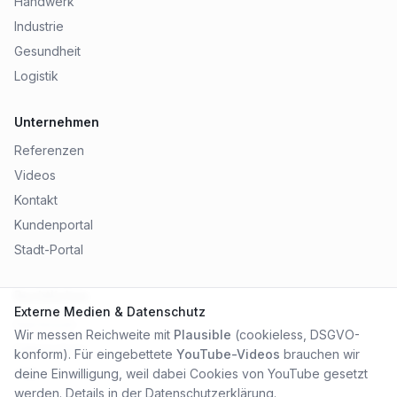
Handwerk
Industrie
Gesundheit
Logistik
Unternehmen
Referenzen
Videos
Kontakt
Kundenportal
Stadt-Portal
Rechtliches
Externe Medien & Datenschutz
Impressum
Wir messen Reichweite mit
Plausible
(cookieless, DSGVO-
Datenschutz
konform). Für eingebettete
YouTube-Videos
brauchen wir
AGB
deine Einwilligung, weil dabei Cookies von YouTube gesetzt
werden. Details in der
Datenschutzerklärung
.