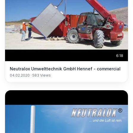
6:18
Neutralox Umwelttechnik GmbH Hennef - commercial
04.02.2020
·
583
Views