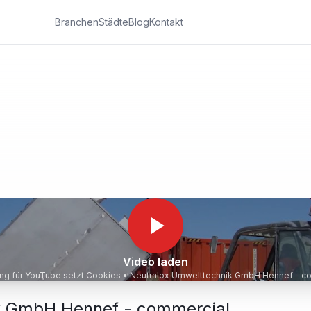
Branchen
Städte
Blog
Kontakt
Video laden
ung für YouTube setzt Cookies •
Neutralox Umwelttechnik GmbH Hennef - c
k GmbH Hennef - commercial