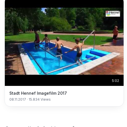
5:02
Stadt Hennef Imagefilm 2017
08.11.2017
·
15.834
Views