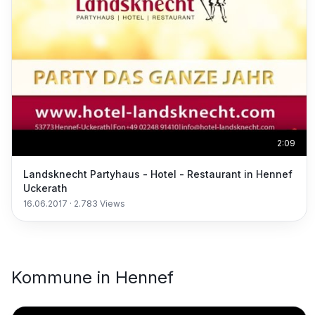
2:09
Landsknecht Partyhaus - Hotel - Restaurant in Hennef
Uckerath
16.06.2017
·
2.783
Views
Kommune
in
Hennef