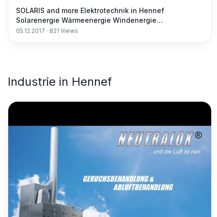
SOLARIS and more Elektrotechnik in Hennef
Solarenergie Wärmeenergie Windenergie
Sachverständiger
05.12.2017
·
821
Views
Industrie
in
Hennef