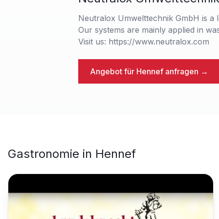
Neutralox Umwelttechnik GmbH is a l
Our systems are mainly applied in was
Visit us: https://www.neutralox.com
Angebot für
Hennef
anfragen →
Gastronomie
in
Hennef