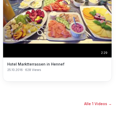
2:29
Hotel Marktterrassen in Hennef
25.10.2016
·
628
Views
Alle
1
Videos →