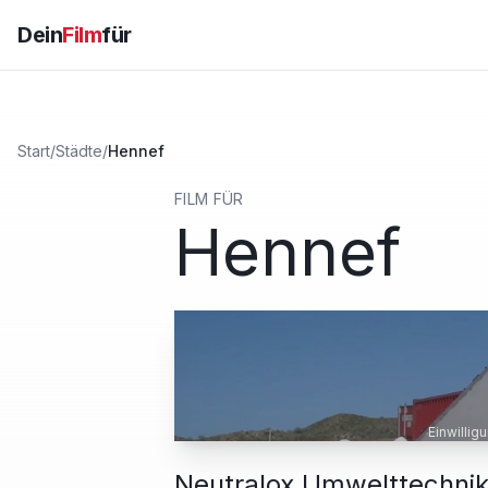
Dein
Film
für
Start
/
Städte
/
Hennef
FILM FÜR
Hennef
Einwillig
Neutralox Umwelttechni