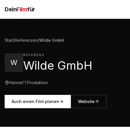
Dein
Film
für
Start
/
Referenzen
/
Wilde GmbH
REFERENZ
W
Wilde GmbH
Hennef
·
1
Produktion
Auch einen Film planen
Website