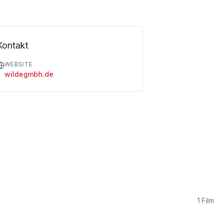
Kontakt
WEBSITE
wildegmbh.de
1
Film