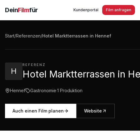
Dein
Film
für
Kundenportal
Film anfragen
Hotel Marktterrassen in Hennef
Start
/
Referenzen
/
Hotel Marktterrassen in Hennef
2:29
·
628
Aufrufe
REFERENZ
H
Hotel Marktterrassen in H
Hennef
Gastronomie
·
1
Produktion
Auch einen Film planen
Website