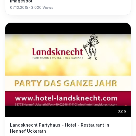
Imagespot
07.10.2015
·
3.000
Views
2:09
Landsknecht Partyhaus - Hotel - Restaurant in
Hennef Uckerath