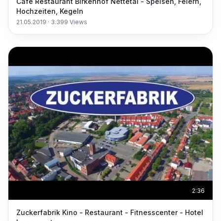
Cafe Restaurant Birkenhof Nettetal - Speisen, Feiern,
Hochzeiten, Kegeln
21.05.2019
·
3.399
Views
2:36
Zuckerfabrik Kino - Restaurant - Fitnesscenter - Hotel