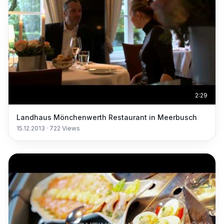
2:29
Landhaus Mönchenwerth Restaurant in Meerbusch
15.12.2013
·
722
Views