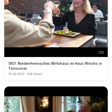
1:22
1857. Niederrheinisches Wirtshaus im Haus Wirichs in
Tönisvorst.
19.09.2023
·
748
Views