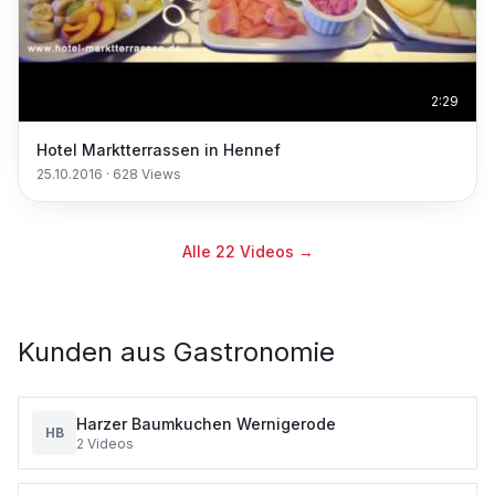
2:29
Hotel Marktterrassen in Hennef
25.10.2016
·
628
Views
Alle
22
Videos →
Kunden aus
Gastronomie
Harzer Baumkuchen Wernigerode
HB
2
Videos