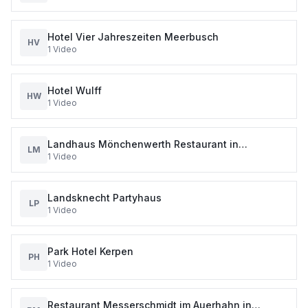
Hotel Vier Jahreszeiten Meerbusch
HV
1
Video
Hotel Wulff
HW
1
Video
Landhaus Mönchenwerth Restaurant in
LM
1
Video
Meerbusch
Landsknecht Partyhaus
LP
1
Video
Park Hotel Kerpen
PH
1
Video
Restaurant Messerschmidt im Auerhahn in