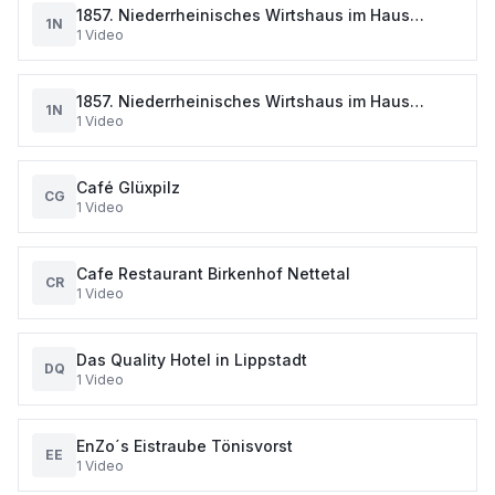
1857. Niederrheinisches Wirtshaus im Haus
1N
1
Video
Wirichs in Tönisvorst für Ihr Event.
1857. Niederrheinisches Wirtshaus im Haus
1N
1
Video
Wirichs in Tönisvorst.
Café Glüxpilz
CG
1
Video
Cafe Restaurant Birkenhof Nettetal
CR
1
Video
Das Quality Hotel in Lippstadt
DQ
1
Video
EnZo´s Eistraube Tönisvorst
EE
1
Video