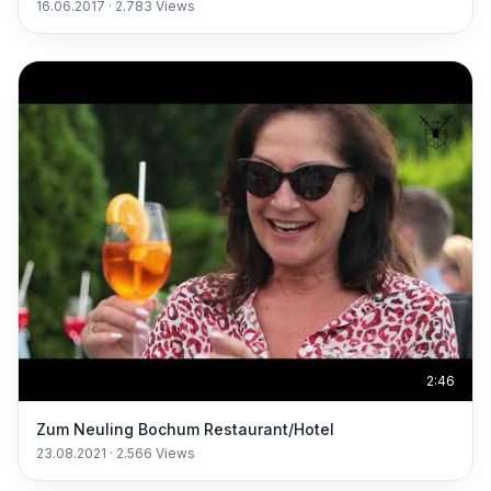
16.06.2017
·
2.783
Views
2:46
Zum Neuling Bochum Restaurant/Hotel
23.08.2021
·
2.566
Views