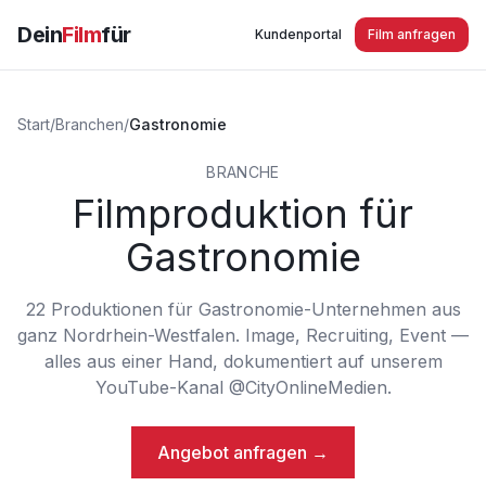
Dein
Film
für
Kundenportal
Film anfragen
Start
/
Branchen
/
Gastronomie
BRANCHE
Filmproduktion für
Gastronomie
22
Produktionen
für
Gastronomie
-Unternehmen aus
ganz Nordrhein-Westfalen. Image, Recruiting, Event —
alles aus einer Hand, dokumentiert auf unserem
YouTube-Kanal @CityOnlineMedien.
Angebot anfragen →