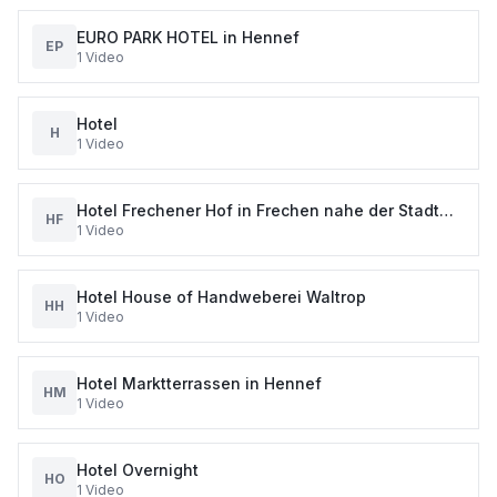
EURO PARK HOTEL in Hennef
EP
1
Video
Hotel
H
1
Video
Hotel Frechener Hof in Frechen nahe der Stadt
HF
1
Video
Köln
Hotel House of Handweberei Waltrop
HH
1
Video
Hotel Marktterrassen in Hennef
HM
1
Video
Hotel Overnight
HO
1
Video