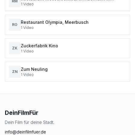
RM
1
Video
Pulheim
Restaurant Olympia, Meerbusch
RO
1
Video
Zuckerfabrik Kino
ZK
1
Video
Zum Neuling
ZN
1
Video
DeinFilmFür
Dein Film für deine Stadt.
info@deinfilmfuer.de