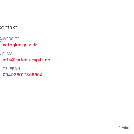
Kontakt
WEBSITE
cafegluexpilz.de
E-MAIL
info@cafegluexpilz.de
TELEFON
004928017369664
1
Film