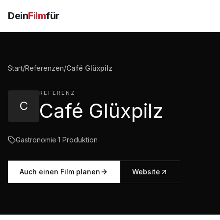
Dein
Film
für
Start
/
Referenzen
/
Café Glüxpilz
REFERENZ
C
Café Glüxpilz
Gastronomie
·
1
Produktion
Auch einen Film planen
Website