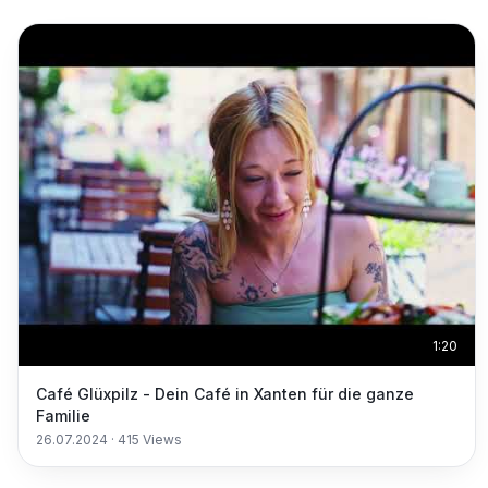
1:20
Café Glüxpilz - Dein Café in Xanten für die ganze
Familie
26.07.2024
·
415
Views