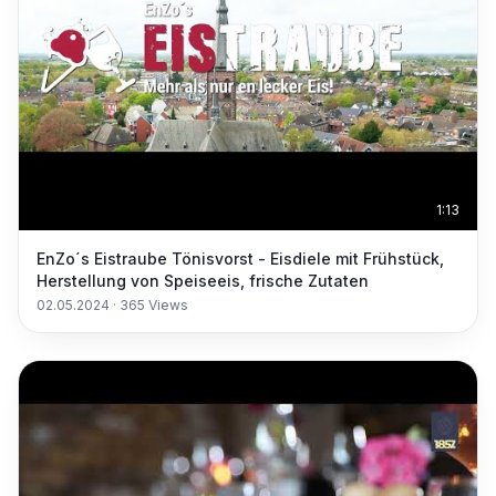
1:13
EnZo´s Eistraube Tönisvorst - Eisdiele mit Frühstück,
Herstellung von Speiseeis, frische Zutaten
02.05.2024
·
365
Views