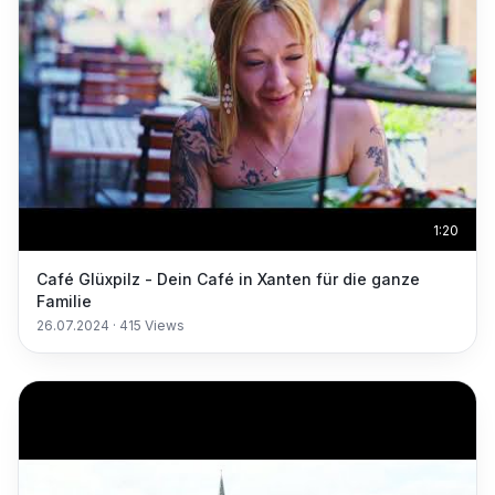
1:20
Café Glüxpilz - Dein Café in Xanten für die ganze
Familie
26.07.2024
·
415
Views