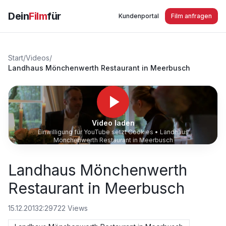
Dein
Film
für
Kundenportal
Film anfragen
Start
/
Videos
/
Landhaus Mönchenwerth Restaurant in Meerbusch
Video laden
Einwilligung für YouTube setzt Cookies •
Landhaus
Mönchenwerth Restaurant in Meerbusch
Landhaus Mönchenwerth
Restaurant in Meerbusch
15.12.2013
2:29
722
Views