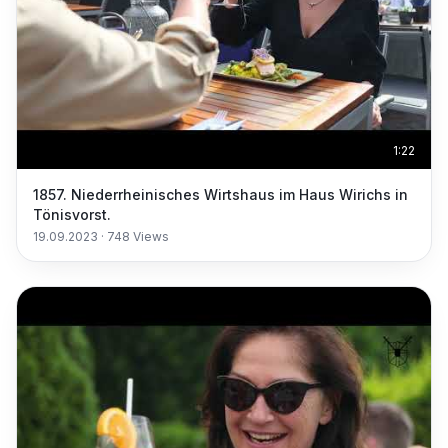
1:22
1857. Niederrheinisches Wirtshaus im Haus Wirichs in
Tönisvorst.
19.09.2023
·
748
Views