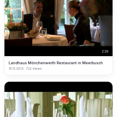
2:29
Landhaus Mönchenwerth Restaurant in Meerbusch
15.12.2013
·
722
Views