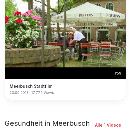
1:59
Meerbusch Stadtfilm
23.09.2013
·
17.779
Views
Gesundheit
in
Meerbusch
Alle
1
Videos →