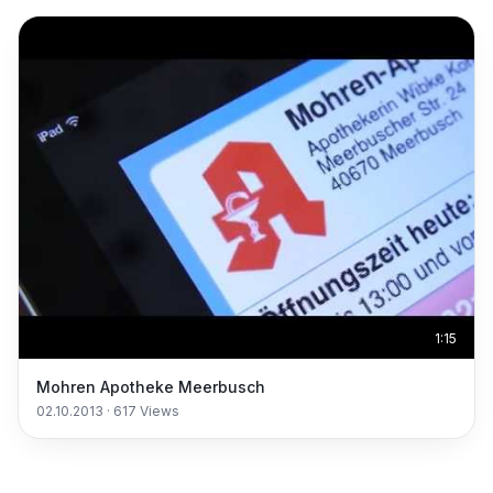
1:15
Mohren Apotheke Meerbusch
02.10.2013
·
617
Views