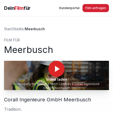
Dein
Film
für
Kundenportal
Film anfragen
Start
/
Städte
/
Meerbusch
FILM FÜR
Meerbusch
Video laden
Einwilligung für YouTube setzt Cookies •
Corall Ingenieure
GmbH Meerbusch
Corall Ingenieure GmbH Meerbusch
Tradition.