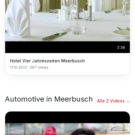
2:38
Hotel Vier Jahreszeiten Meerbusch
11.10.2013
·
397
Views
Automotive
in
Meerbusch
Alle
2
Videos →