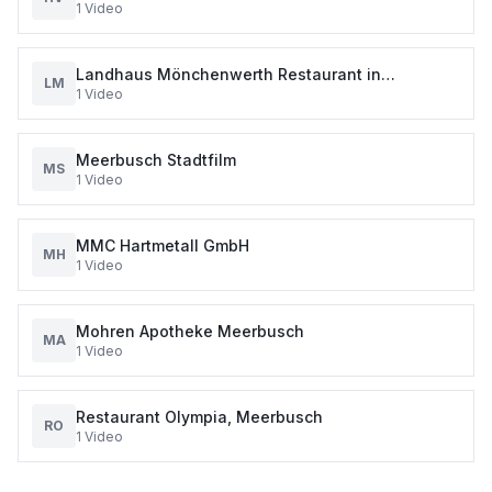
1
Video
Landhaus Mönchenwerth Restaurant in
LM
1
Video
Meerbusch
Meerbusch Stadtfilm
MS
1
Video
MMC Hartmetall GmbH
MH
1
Video
Mohren Apotheke Meerbusch
MA
1
Video
Restaurant Olympia, Meerbusch
RO
1
Video