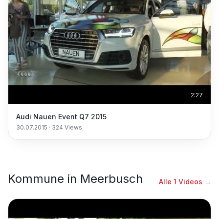
2:27
Audi Nauen Event Q7 2015
30.07.2015
·
324
Views
Kommune
in
Meerbusch
Alle
1
Videos →