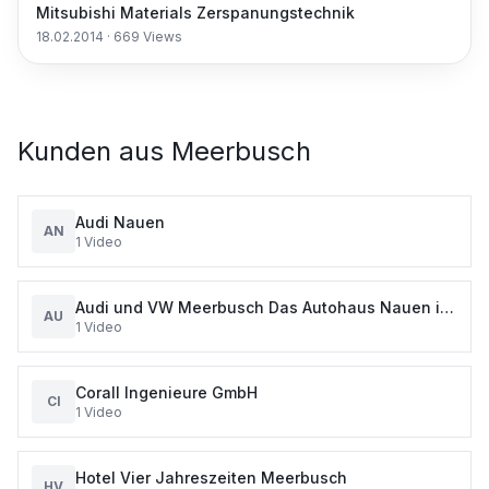
Mitsubishi Materials Zerspanungstechnik
18.02.2014
·
669
Views
Kunden aus
Meerbusch
Audi Nauen
AN
1
Video
Audi und VW Meerbusch Das Autohaus Nauen ihr
AU
1
Video
Audi und VW Partner in Meerbusch.
Corall Ingenieure GmbH
CI
1
Video
Hotel Vier Jahreszeiten Meerbusch
HV