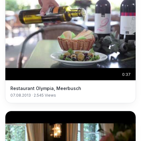
0:37
Restaurant Olympia, Meerbusch
07.08.2013
·
2.545
Views