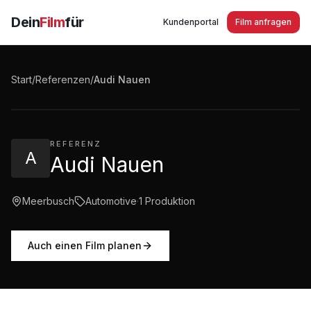
Dein
Film
für
Kundenportal
Film anfragen
Audi Nauen Event Q7 2015
Start
/
Referenzen
/
Audi Nauen
2:27
·
324
Aufrufe
REFERENZ
A
Audi Nauen
Meerbusch
Automotive
·
1
Produktion
Auch einen Film planen