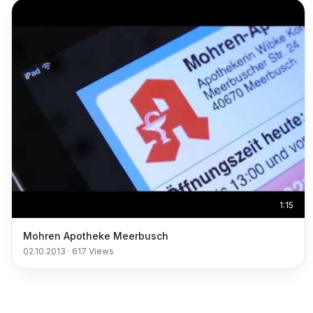
1:15
Mohren Apotheke Meerbusch
02.10.2013
·
617
Views