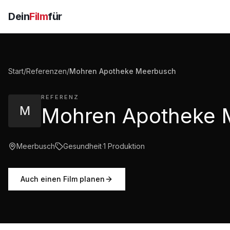
Dein
Film
für
Start
/
Referenzen
/
Mohren Apotheke Meerbusch
REFERENZ
M
Meerbusch
Gesundheit
·
1
Produktion
Auch einen Film planen