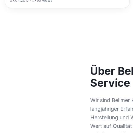
07.04.2017
·
1.795
Views
Über Be
Service 
Wir sind Bellmer
langjähriger Erf
Herstellung und 
Wert auf Qualitä