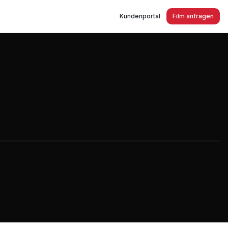
Kundenportal
Film anfragen
rvice in Düren