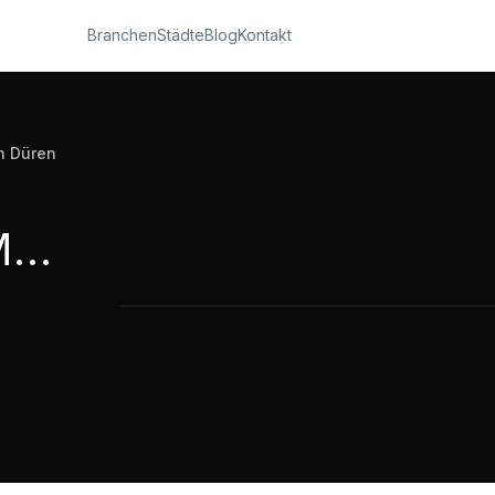
Branchen
Städte
Blog
Kontakt
n Düren
Bellmer Kufferath Maschinenbau & Service in Düren
Bellmer Kufferath Maschinenbau & Se
2:29
·
1.795
Aufrufe