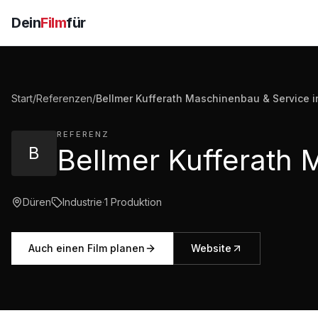
Dein
Film
für
Start
/
Referenzen
/
Bellmer Kufferath Maschinenbau & Service i
REFERENZ
B
Düren
Industrie
·
1
Produktion
Auch einen Film planen
Website