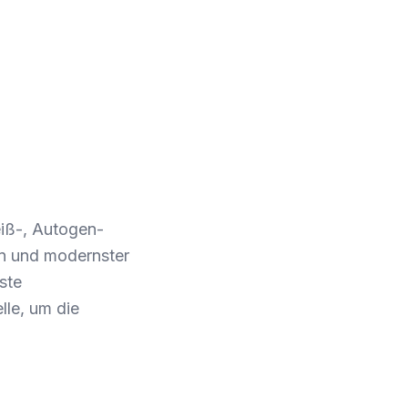
eiß-, Autogen-
n und modernster
ste
lle, um die