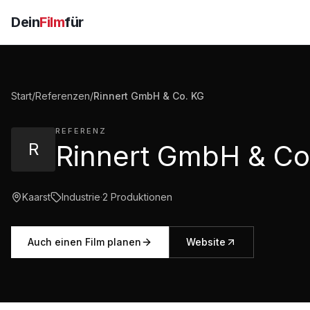
Dein
Film
für
Start
/
Referenzen
/
Rinnert GmbH & Co. KG
REFERENZ
R
Kaarst
Industrie
·
2
Produktionen
Auch einen Film planen
Website