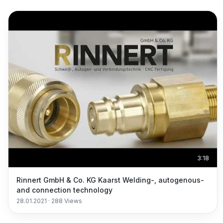
3:18
Rinnert GmbH & Co. KG Kaarst Welding-, autogenous-
and connection technology
28.01.2021
·
288
Views