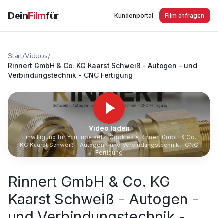
Dein
Film
für
Kundenportal
Film anfragen
Start
/
Videos
/
Rinnert GmbH & Co. KG Kaarst Schweiß - Autogen - und
Verbindungstechnik - CNC Fertigung
Video laden
Einwilligung für YouTube setzt Cookies •
Rinnert GmbH & Co.
KG Kaarst Schweiß - Autogen - und Verbindungstechnik - CNC
Fertigung
Rinnert GmbH & Co. KG
Kaarst Schweiß - Autogen -
und Verbindungstechnik -