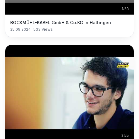
1:23
BOCKMÜHL-KABEL GmbH & Co.KG in Hattingen
25.09.2024
·
533
Views
2:55