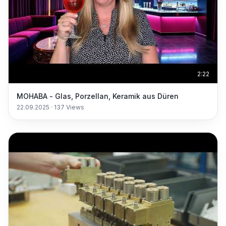
2:22
MOHABA - Glas, Porzellan, Keramik aus Düren
22.09.2025
·
137
Views