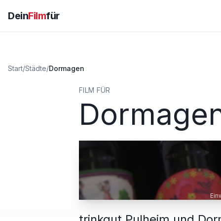
Dein
Film
für
Start
/
Städte
/
Dormagen
FILM FÜR
Dormage
Ein
trinkgut Pulheim und D