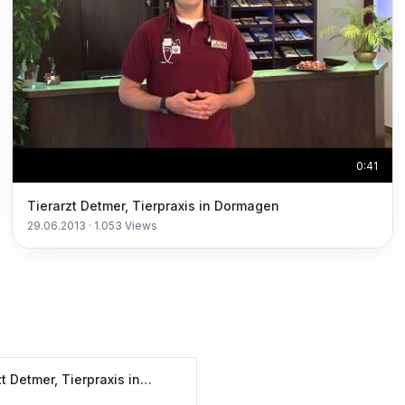
0:41
Tierarzt Detmer, Tierpraxis in Dormagen
29.06.2013
·
1.053
Views
t Detmer, Tierpraxis in
gen