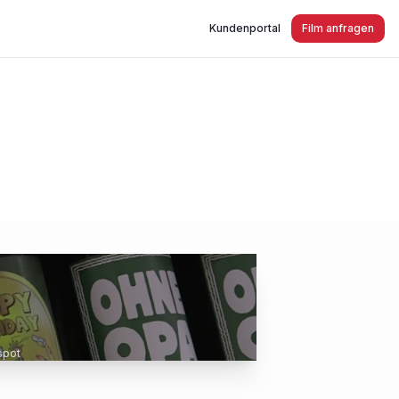
Kundenportal
Film anfragen
agen Imagespot