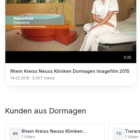
3:25
Rhein Kreiss Neuss Kliniken Dormagen Imagefilm 2015
14.02.2015
·
2.007
Views
Kunden aus
Dormagen
Rhein Kreiss Neuss Kliniken
Tierarz
RK
TD
1
Video
1
Video
Dormagen
Dorma