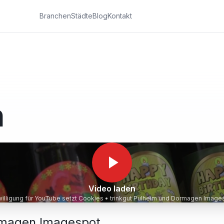
Branchen
Städte
Blog
Kontakt
n
Video laden
willigung für YouTube setzt Cookies •
trinkgut Pulheim und Dorm
ormagen Imagespot