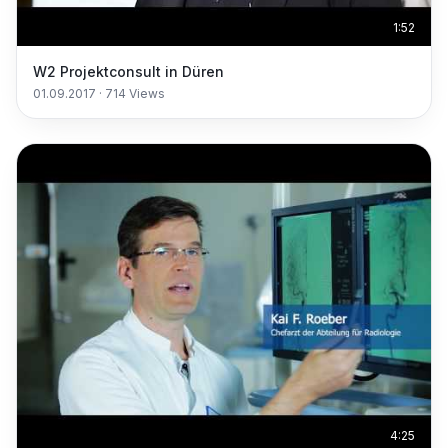
1:52
W2 Projektconsult in Düren
01.09.2017
·
714
Views
4:25