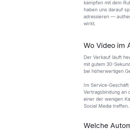
kämpfen mit dem Ruf
haben uns darauf spe
adressieren — authe
wirkt.
Wo Video im A
Der Verkauf läuft he
mit gutem 30-Sekund
bei höherwertigen Ge
Im Service-Geschäft
Vertragsbindung an d
einer der wenigen Ka
Social Media treffen.
Welche Autom