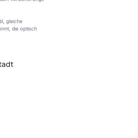
l, gleiche
nnt, die optisch
tadt