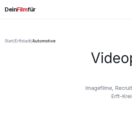
Dein
Film
für
Start
/
Erftstadt
/
Automotive
Video
Imagefilme, Recruit
Erft-Kre