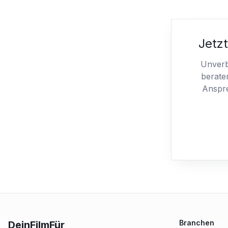
Jetzt
Unverb
berate
Anspre
Branchen
DeinFilmFür