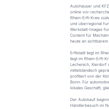
Autohäuser und KFZ-B
online vor-recherchi
Rhein-Erft-Kreis südw
und überregional fun
Werkstatt-Images fü
Content für Mechatro
heute an sichtbarem
Erftstadt liegt im Rh
liegt im Rhein-Erft-K
Lechenich, Kierdorf 
mittelständisch gep
profitiert von der K
Bonn. Für automotive
lokales Geschäft, gl
Der Autokauf beginn
Händlerbesuch im Net