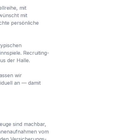
lreihe, mit
wünscht mit
chte persönliche
typischen
nspiele. Recruiting-
us der Halle.
assen wir
iduell an — damit
zeuge sind machbar,
rohnenaufnahmen vom
 den Versicherungs-