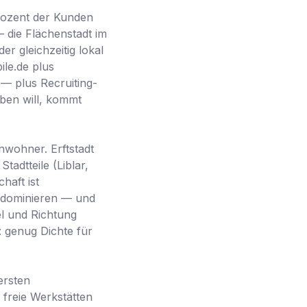
Prozent der Kunden
 die Flächenstadt im
r gleichzeitig lokal
ile.de plus
— plus Recruiting-
ben will, kommt
inwohner. Erftstadt
adtteile (Liblar,
haft ist
e dominieren — und
el und Richtung
: genug Dichte für
ersten
 freie Werkstätten