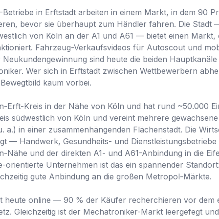
etriebe in Erftstadt arbeiten in einem Markt, in dem 90 
eren, bevor sie überhaupt zum Händler fahren. Die Stadt —
estlich von Köln an der A1 und A61 — bietet einen Markt, de
ktioniert. Fahrzeug-Verkaufsvideos für Autoscout und mob
r Neukundengewinnung sind heute die beiden Hauptkanäle 
niker. Wer sich in Erftstadt zwischen Wettbewerbern abhe
 Bewegtbild kaum vorbei.
ein-Erft-Kreis in der Nähe von Köln und hat rund ~50.000 E
reis südwestlich von Köln und vereint mehrere gewachsene St
u. a.) in einer zusammenhängenden Flächenstadt. Die Wirtsc
rägt — Handwerk, Gesundheits- und Dienstleistungsbetrieb
öln-Nähe und der direkten A1- und A61-Anbindung in die Eif
-orientierte Unternehmen ist das ein spannender Standort
eichzeitig gute Anbindung an die großen Metropol-Märkte.
t heute online — 90 % der Käufer recherchieren vor dem 
z. Gleichzeitig ist der Mechatroniker-Markt leergefegt und