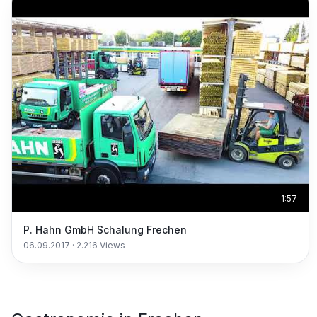
1:57
P. Hahn GmbH Schalung Frechen
06.09.2017
·
2.216
Views