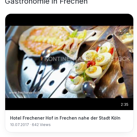
Gastronomie
in
Frechen
2:35
Hotel Frechener Hof in Frechen nahe der Stadt Köln
10.07.2017
·
642
Views