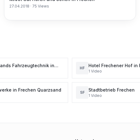
27.04.2018
·
75
Views
rands Fahrzeugtechnik in
Hotel Frechener Hof in
HF
1
Video
n Neu- und
nahe der Stadt Köln
chtfahrzeuge KFZ Service,
erke in Frechen Quarzsand
Stadtbetrieb Frechen
SF
1
Video