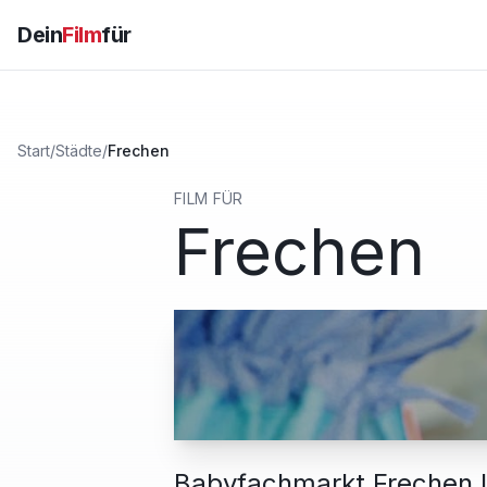
Dein
Film
für
Start
/
Städte
/
Frechen
FILM FÜR
Frechen
Babyfachmarkt Frechen 