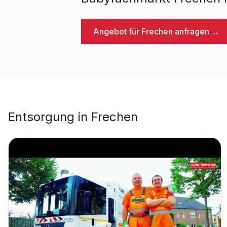
Angebot für
Frechen
anfragen →
Entsorgung
in
Frechen