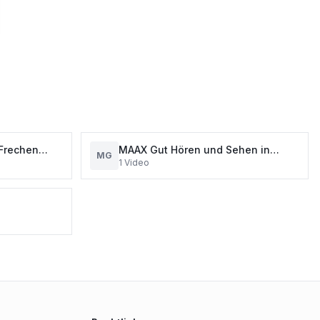
 Frechen
MAAX Gut Hören und Sehen in
MG
1
Video
Frechen