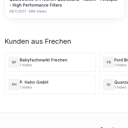
- High Performance Filters
06.11.2017
·
586
Views
Kunden aus
Frechen
Babyfachmarkt Frechen
Ford B
BF
FB
1
Video
1
Video
Freche
Gebrau
P. Hahn GmbH
Quarzw
PH
QI
1
Video
1
Video