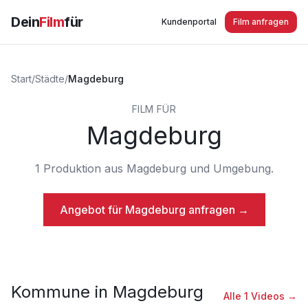
Dein
Film
für
Kundenportal
Film anfragen
Start
/
Städte
/
Magdeburg
FILM FÜR
Magdeburg
1
Produktion
aus
Magdeburg
und Umgebung.
Angebot für
Magdeburg
anfragen →
Kommune
in
Magdeburg
Alle
1
Videos →