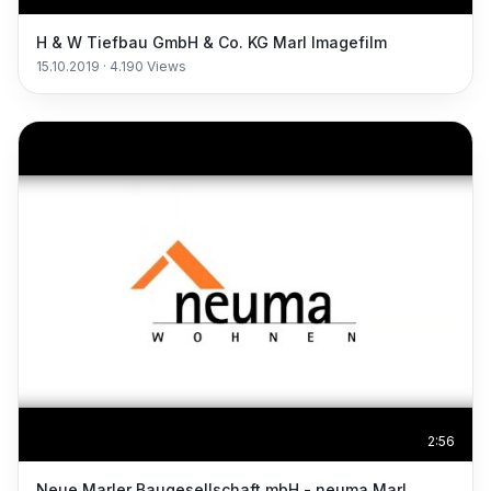
H & W Tiefbau GmbH & Co. KG Marl Imagefilm
15.10.2019
·
4.190
Views
2:56
Neue Marler Baugesellschaft mbH - neuma Marl