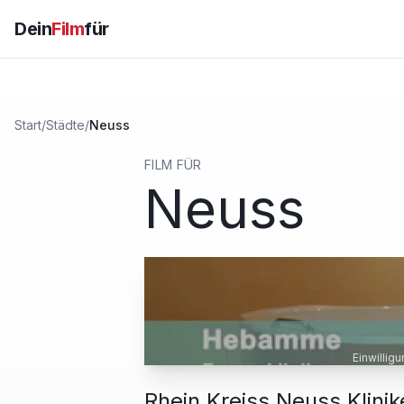
Dein
Film
für
Start
/
Städte
/
Neuss
FILM FÜR
Neuss
Einwillig
Rhein Kreiss Neuss Klin