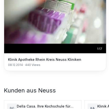
1:17
Klinik Apotheke Rhein Kreis Neuss Kliniken
08.12.2014
·
440
Views
Kunden aus
Neuss
Della Casa. Ihre Kochschule für
Klinik
DC
KA