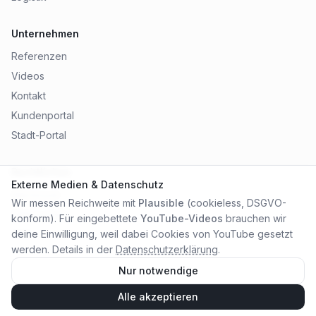
Unternehmen
Referenzen
Videos
Kontakt
Kundenportal
Stadt-Portal
Rechtliches
Externe Medien & Datenschutz
Impressum
Wir messen Reichweite mit
Plausible
(cookieless, DSGVO-
Datenschutz
konform). Für eingebettete
YouTube-Videos
brauchen wir
AGB
deine Einwilligung, weil dabei Cookies von YouTube gesetzt
werden. Details in der
Datenschutzerklärung
.
Nur notwendige
Alle akzeptieren
©
2026
City Online Medien OHG
. Alle Rechte vorbehalten.