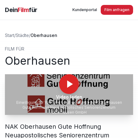
Dein
Film
für
Kundenportal
Film anfragen
Start
/
Städte
/
Oberhausen
FILM FÜR
Oberhausen
Video laden
Einwilligung für YouTube setzt Cookies •
NAK Oberhausen
Gute Hoffnung Neuapostolisches Seniorenzentrum
Oberhausen GmbH
NAK Oberhausen Gute Hoffnung
Neuapostolisches Seniorenzentrum