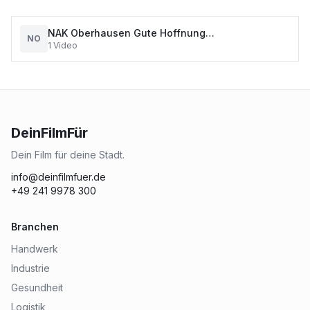
NAK Oberhausen Gute Hoffnung
NO
1
Video
Neuapostolisches Seniorenzentrum Oberhausen
GmbH
DeinFilmFür
Dein Film für deine Stadt.
info@deinfilmfuer.de
+49 241 9978 300
Branchen
Handwerk
Industrie
Gesundheit
Logistik