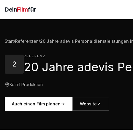
Dein
Film
für
Start
/
Referenzen
/
20 Jahre adevis Personaldienstleistungen i
REFERENZ
2
Köln
·
1
Produktion
Auch einen Film planen
Website