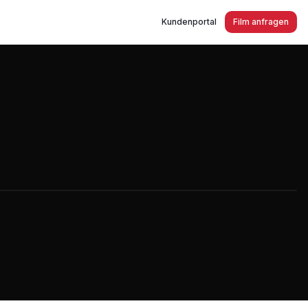
Kundenportal
Film anfragen
ngen in Köln Jubiläumsfilm 2016