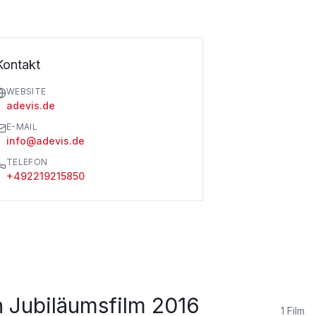
Kontakt
WEBSITE
adevis.de
E-MAIL
info@adevis.de
TELEFON
+492219215850
n Jubiläumsfilm 2016
1
Film