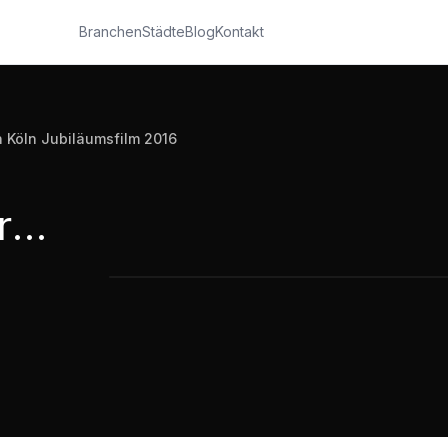
Branchen
Städte
Blog
Kontakt
n Köln Jubiläumsfilm 2016
20 Jahre adevis Personaldienstleistungen in Köln Jubiläumsfilm 2016
20 Jahre adevis Personaldienstleistu
2:23
·
148
Aufrufe