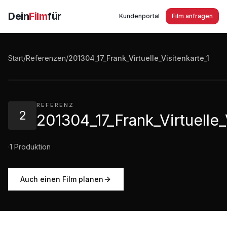
Dein
Film
für
Kundenportal
Film anfragen
201304_17_Frank_Virtuelle_Visitenkarte_1
Start
/
Referenzen
/
201304_17_Frank_Virtuelle_Visitenkarte_1
0:11
·
107
Aufrufe
REFERENZ
2
201304_17_Frank_Virtuelle_
·
1
Produktion
Auch einen Film planen