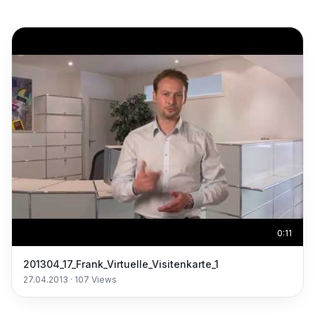
0:11
201304_17_Frank_Virtuelle_Visitenkarte_1
27.04.2013
·
107
Views