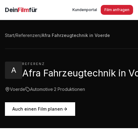
Dein
Film
für
Kundenportal
Film anfragen
Afra Fahrzeugtechnik in Voerde - komm´ in unser Tea
Start
/
Referenzen
/
Afra Fahrzeugtechnik in Voerde
0:21
·
268
Aufrufe
REFERENZ
A
Afra Fahrzeugtechnik in V
Voerde
Automotive
·
2
Produktionen
Auch einen Film planen