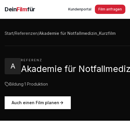
Dein
Film
für
Kundenportal
Film anfragen
Akademie für Notfallmedizin_Kurzfilm
Start
/
Referenzen
/
Akademie für Notfallmedizin_Kurzfilm
0:36
·
48
Aufrufe
REFERENZ
A
Akademie für Notfallmediz
Bildung
·
1
Produktion
Auch einen Film planen