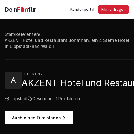
Dein
Film
für
Kundenportal
Film anfragen
Start
/
Referenzen
/
AKZENT Hotel und Restaurant Jonathan. ein 4 Sterne Hotel
AKZENT Hotel und Restaurant Jonathan. ein 4 Sterne H
in Lippstadt-Bad Waldli
1:00
·
159
Aufrufe
REFERENZ
A
AKZENT Hotel und Restaura
Lippstadt
Gesundheit
·
1
Produktion
Auch einen Film planen