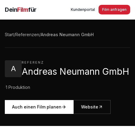
Dein
Film
für
Kundenportal
Film anfragen
Andreas Neumann GmbH Imagefilm
Start
/
Referenzen
/
Andreas Neumann GmbH
2:05
·
428
Aufrufe
REFERENZ
A
Andreas Neumann GmbH
·
1
Produktion
Auch einen Film planen
Website