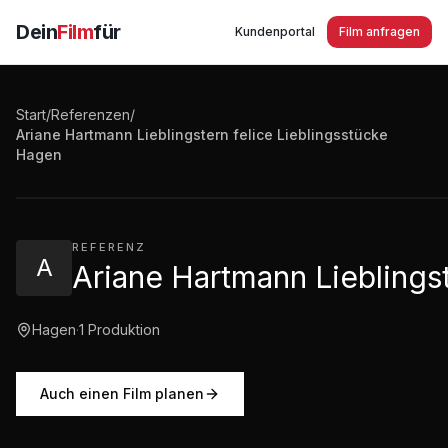
Dein
Film
für
Kundenportal
Film anfragen
Start
/
Referenzen
/
Ariane Hartmann Lieblingstern felice Lieblingsstücke
Ariane Hartmann Lieblingstern felice Lieblingsstücke
Hagen
2:15
·
2.162
Aufrufe
REFERENZ
A
Ariane Hartmann Lieblings
Hagen
·
1
Produktion
Auch einen Film planen