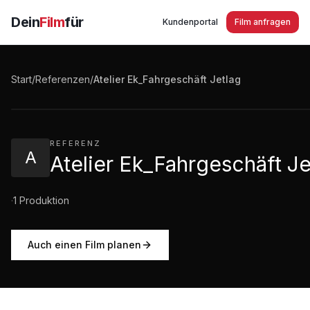
Dein
Film
für
Kundenportal
Film anfragen
Atelier Ek_Fahrgeschäft Jetlag
Start
/
Referenzen
/
Atelier Ek_Fahrgeschäft Jetlag
1:38
·
73
Aufrufe
REFERENZ
A
Atelier Ek_Fahrgeschäft Je
·
1
Produktion
Auch einen Film planen