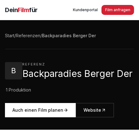
Dein
Film
für
Kundenportal
Film anfragen
Backparadies Berger Der Imagefilm 2014 -
Frische und traditionelle Butterbackwaren
Start
/
Referenzen
/
Backparadies Berger Der
1:19
·
1.707
Aufrufe
REFERENZ
B
Backparadies Berger Der
·
1
Produktion
Auch einen Film planen
Website