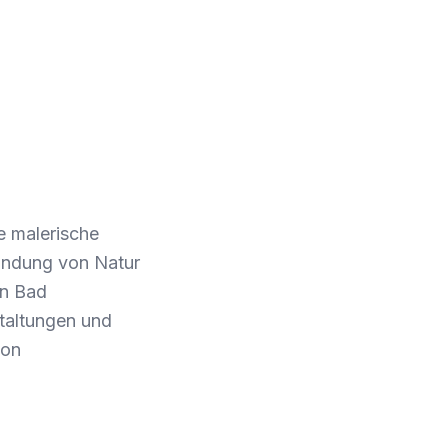
ie malerische
indung von Natur
In Bad
staltungen und
ion