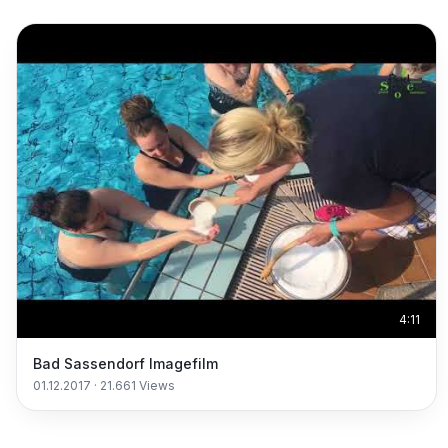
4:11
Bad Sassendorf Imagefilm
01.12.2017
·
21.661
Views