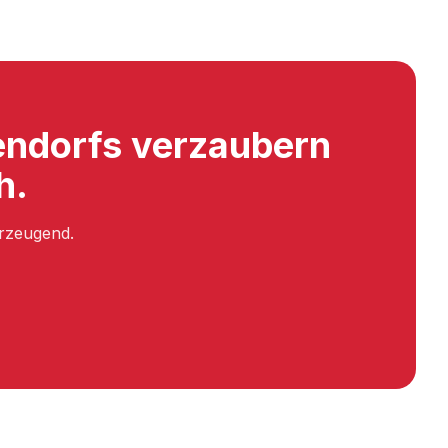
endorfs verzaubern
h.
erzeugend.