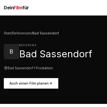
Dein
Film
für
Start
/
Referenzen
/
Bad Sassendorf
REFERENZ
B
Bad Sassendorf
Bad Sassendorf
·
1
Produktion
Auch einen Film planen