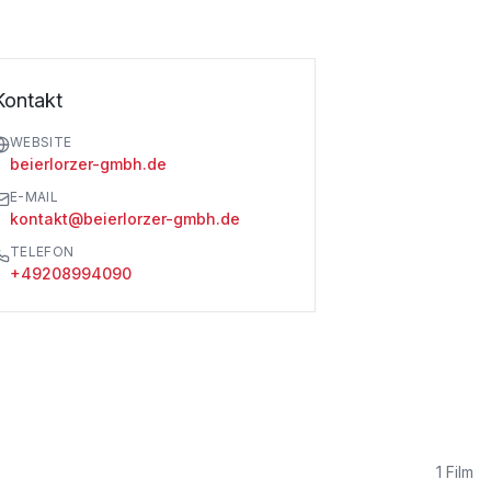
Kontakt
WEBSITE
beierlorzer-gmbh.de
E-MAIL
kontakt@beierlorzer-gmbh.de
TELEFON
+49208994090
1
Film