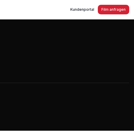
Kundenportal
Film anfragen
infektion, Mess- und Analysetechnik und