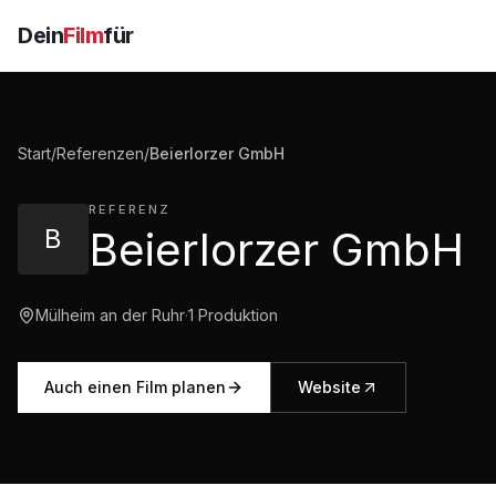
Dein
Film
für
Start
/
Referenzen
/
Beierlorzer GmbH
REFERENZ
B
Beierlorzer GmbH
Mülheim an der Ruhr
·
1
Produktion
Auch einen Film planen
Website