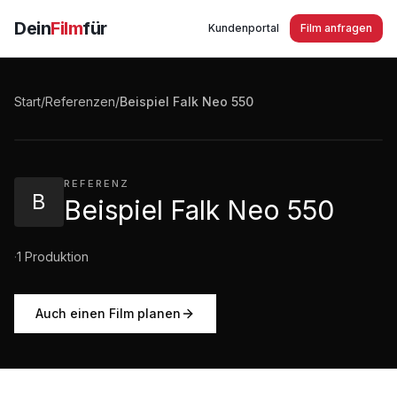
Dein
Film
für
Kundenportal
Film anfragen
Beispiel Falk Neo 550
Start
/
Referenzen
/
Beispiel Falk Neo 550
2:03
·
421
Aufrufe
REFERENZ
B
Beispiel Falk Neo 550
·
1
Produktion
Auch einen Film planen