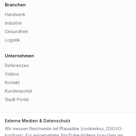
Branchen
Handwerk
Industrie
Gesundheit
Logistik
Unternehmen
Referenzen
Videos
Kontakt
Kundenportal
Stadt-Portal
Rechtliches
Externe Medien & Datenschutz
Impressum
Wir messen Reichweite mit
Plausible
(cookieless, DSGVO-
Datenschutz
konform). Für eingebettete
YouTube-Videos
brauchen wir